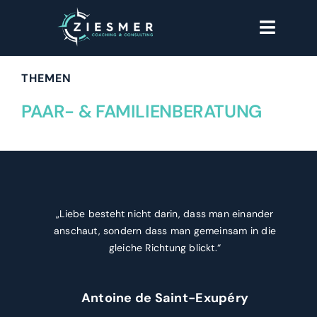
Zum
Toggle
Inhalt
Naviga
springen
HOME
THEMEN
PAAR- & FAMILIENBERATUNG
THEMEN
ÜBER MICH
WORKSHOPS
„Liebe besteht nicht darin, dass man einander
anschaut, sondern dass man gemeinsam in die
ERFAHRUNGEN
gleiche Richtung blickt.“
KONTAKT
Antoine de Saint-Exupéry
RECHTLICHES