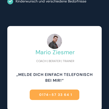
Kinderwunsch und verschiedene Bedürfnisse
Mario Ziesmer
COACH | BERATER | TRAINER
„MELDE DICH EINFACH TELEFONISCH
BEI MIR!“
0174–57 33 64 1