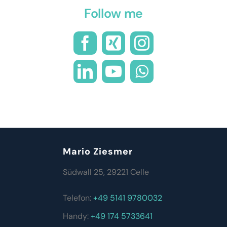
Follow me
Mario Ziesmer
Südwall 25, 29221 Celle
Telefon:
+49 5141 9780032
Handy:
+49 174 5733641