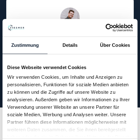
Mario Ziesmer
COACH | BERATER | TRAINER
Zustimmung
Details
Über Cookies
„MELDE DICH PER WHATSAPP“
Diese Webseite verwendet Cookies
Wir verwenden Cookies, um Inhalte und Anzeigen zu
0174–57 33 64 1
personalisieren, Funktionen für soziale Medien anbieten
zu können und die Zugriffe auf unsere Website zu
analysieren. Außerdem geben wir Informationen zu Ihrer
Verwendung unserer Website an unsere Partner für
soziale Medien, Werbung und Analysen weiter. Unsere
Ich möchte Euch hier ganz in
Partner führen diese Informationen möglicherweise mit
weiteren Daten zusammen, die Sie ihnen bereitgestellt
Ruhe schon einige Impulse
haben oder die sie im Rahmen Ihrer Nutzung der Dienste