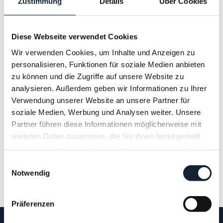
Die angebotenen Leistungen umfassen Coaching,
Zustimmung
Details
Über Cookies
Beratung und Mediation. Es handelt sich nicht um
medizinische oder psychotherapeutische
Diese Webseite verwendet Cookies
Wir verwenden Cookies, um Inhalte und Anzeigen zu
Behandlungen. Ich stelle keine Diagnosen und gebe
personalisieren, Funktionen für soziale Medien anbieten
keine Heilversprechen ab. Mein Angebot dient der
zu können und die Zugriffe auf unsere Website zu
analysieren. Außerdem geben wir Informationen zu Ihrer
persönlichen Entwicklung, Reflexion und
Verwendung unserer Website an unsere Partner für
Unterstützung in herausfordernden Situationen. Bei
soziale Medien, Werbung und Analysen weiter. Unsere
Partner führen diese Informationen möglicherweise mit
gesundheitlichen oder psychischen Beschwerden
weiteren Daten zusammen, die Sie ihnen bereitgestellt
empfehle ich, einen Arzt oder Therapeuten zu
haben oder die sie im Rahmen Ihrer Nutzung der Dienste
gesammelt haben.
konsultieren.
Einwilligungsauswahl
Notwendig
Präferenzen