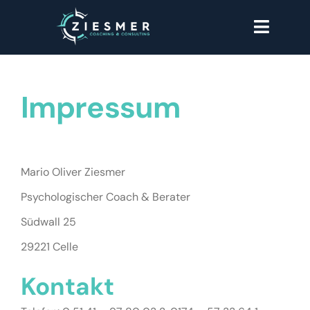
Zum
Toggle
Inhalt
Naviga
springen
HOME
Impressum
THEMEN
ÜBER MICH
Mario Oliver Ziesmer
WORKSHOPS
Psychologischer Coach & Berater
Südwall 25
ERFAHRUNGEN
29221 Celle
KONTAKT
Kontakt
RECHTLICHES