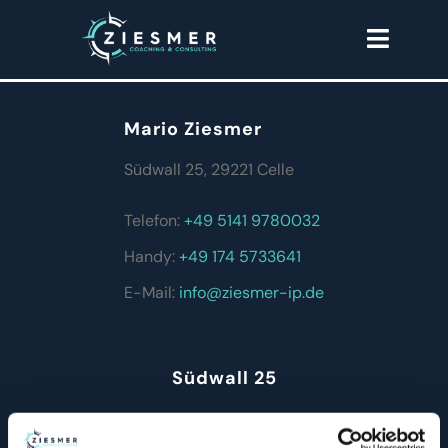
Zum
Toggle
Inhalt
Naviga
springen
HOME
Mario Ziesmer
THEMEN
Südwall 25, 29221 Celle
Telefon:
+49 5141 9780032
ÜBER MICH
Handy:
+49 174 5733641
WORKSHOPS
E-Mail:
info@ziesmer-ip.de
ERFAHRUNGEN
Südwall 25
KONTAKT
RECHTLICHES