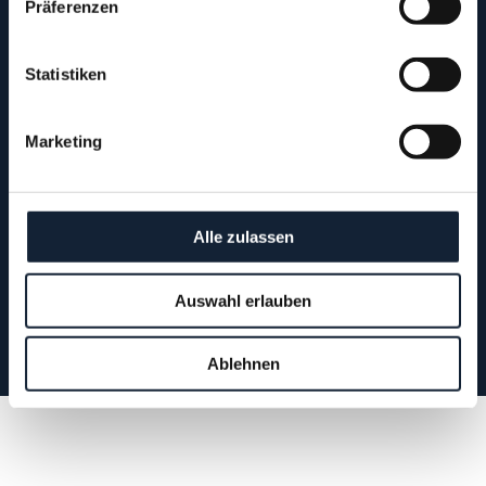
Präferenzen
Statistiken
Marketing
Impressum
Datenschutz
Alle zulassen
AGB
Auswahl erlauben
Kein Heilversprechen & Haftungsausschluss
Ablehnen